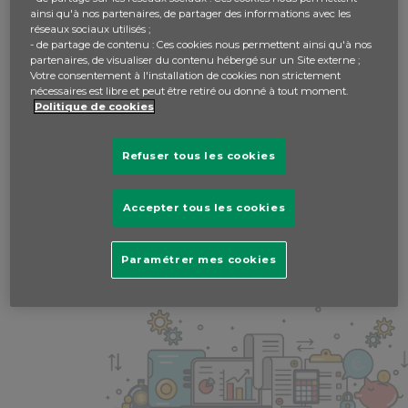
ainsi qu'à nos partenaires, de partager des informations avec les
s’affiche sur votre page d’accueil de votre compte. Pour
réseaux sociaux utilisés ;
tout autre doute de nature technique, vous pouvez nous
- de partage de contenu : Ces cookies nous permettent ainsi qu'à nos
contacter à support@budgetresponsible.com . L'Équipe
partenaires, de visualiser du contenu hébergé sur un Site externe ;
Budget Responsible
Votre consentement à l'installation de cookies non strictement
nécessaires est libre et peut être retiré ou donné à tout moment.
Écrit par admin -
il y a 6 ans
Politique de cookies
Refuser tous les cookies
veuillez vous
connecter
pour répondre.
Accepter tous les cookies
Paramétrer mes cookies