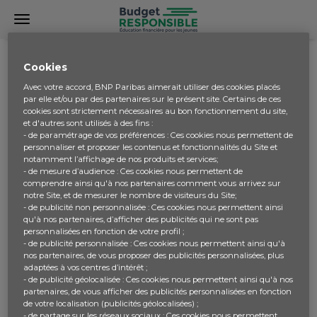
COMMUNAUTÉ
CODE FORMATEUR
Cookies
Avec votre accord, BNP Paribas aimerait utiliser des cookies placés
par elle et/ou par des partenaires sur le présent site. Certains de ces
cookies sont strictement nécessaires au bon fonctionnement du site,
code formateur
et d'autres sont utilisés à des fins :
- de paramétrage de vos préférences : Ces cookies nous permettent de
personnaliser et proposer les contenus et fonctionnalités du Site et
A quoi sert réellement le code formateur ? Quel est son
notamment l’affichage de nos produits et services;
- de mesure d’audience : Ces cookies nous permettent de
utilité ?
comprendre ainsi qu'à nos partenaires comment vous arrivez sur
notre Site, et de mesurer le nombre de visiteurs du Site;
- de publicité non personnalisée : Ces cookies nous permettent ainsi
qu'à nos partenaires, d’afficher des publicités qui ne sont pas
Bonjour E.BARANT, Le code formateur/enseignant est à
personnalisées en fonction de votre profil ;
indiquer lors de votre 1ère connexion à votre compte, il
- de publicité personnalisée : Ces cookies nous permettent ainsi qu'à
sert à accéder à la section supports enseignants et
nos partenaires, de vous proposer des publicités personnalisées, plus
adaptées à vos centres d’intérêt ;
formateurs en plateforme et au matériel pédagogique
- de publicité géolocalisée : Ces cookies nous permettent ainsi qu'à nos
gratuit mis à votre disposition. De plus, il est utile car dès
partenaires, de vous afficher des publicités personnalisées en fonction
que vous renseignez votre code formateur/enseignant, le
de votre localisation (publicités géolocalisées) ;
code classe (à communiquer à chaque participant)
- de partage sur les réseaux sociaux : Ces cookies nous permettent