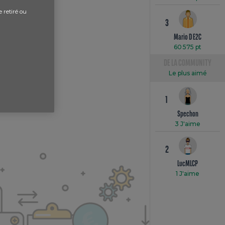
e retiré ou
3
Mario D E2C
60 575 pt
DE LA COMMUNITY
Le plus aimé
1
Spechon
3 J'aime
2
LucMLCP
1 J'aime