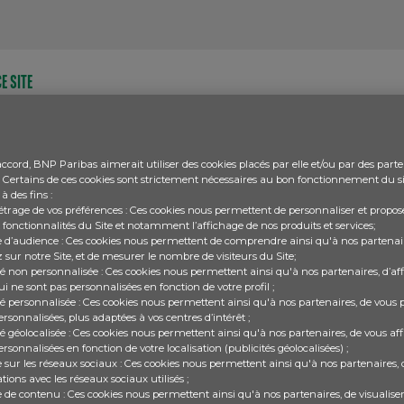
E SITE
ccord, BNP Paribas aimerait utiliser des cookies placés par elle et/ou par des parte
e. Certains de ces cookies sont strictement nécessaires au bon fonctionnement du sit
 à des fins :
site des sites que je connais
trage de vos préférences : Ces cookies nous permettent de personnaliser et propose
 fonctionnalités du Site et notamment l’affichage de nos produits et services;
 d’audience : Ces cookies nous permettent de comprendre ainsi qu'à nos parten
 sur notre Site, et de mesurer le nombre de visiteurs du Site;
me éducative
ité non personnalisée : Ces cookies nous permettent ainsi qu'à nos partenaires, d’af
ui ne sont pas personnalisées en fonction de votre profil ;
a 5 ans
ité personnalisée : Ces cookies nous permettent ainsi qu'à nos partenaires, de vous 
ersonnalisées, plus adaptées à vos centres d’intérêt ;
té géolocalisée : Ces cookies nous permettent ainsi qu'à nos partenaires, de vous af
ersonnalisées en fonction de votre localisation (publicités géolocalisées) ;
e sur les réseaux sociaux : Ces cookies nous permettent ainsi qu'à nos partenaires,
ions avec les réseaux sociaux utilisés ;
ter
pour répondre.
e de contenu : Ces cookies nous permettent ainsi qu'à nos partenaires, de visualis