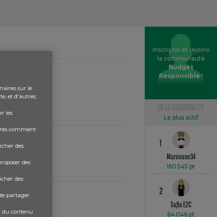
Inscris toi et rejoins
la communauté
Budget
Responsible
!
naires sur le
e, et d'autres
DE LA COMMUNITY
r les
Le plus actif
aires comment
1
ficher des
Marouane34
proposer des
160 545 pt
ficher des
2
 de partager
Safia E2C
er du contenu
84 046 pt