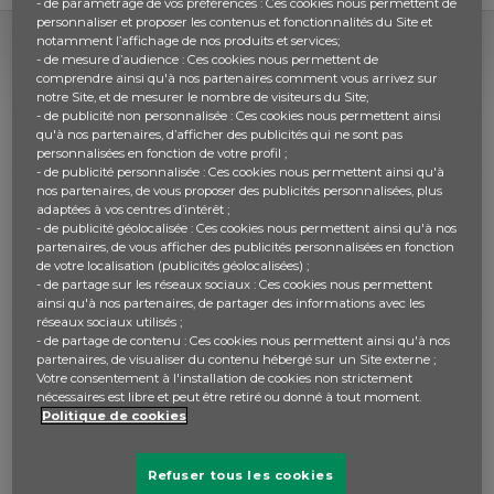
- de paramétrage de vos préférences : Ces cookies nous permettent de
personnaliser et proposer les contenus et fonctionnalités du Site et
notamment l’affichage de nos produits et services;
- de mesure d’audience : Ces cookies nous permettent de
telecharge
1
comprendre ainsi qu'à nos partenaires comment vous arrivez sur
Bonjour, j'aimerais savoir comment faire pour télécharger le passeport.
notre Site, et de mesurer le nombre de visiteurs du Site;
- de publicité non personnalisée : Ces cookies nous permettent ainsi
RÉPONSE
il y a 7 ans
Écrit par Anonymous -
qu'à nos partenaires, d’afficher des publicités qui ne sont pas
personnalisées en fonction de votre profil ;
- de publicité personnalisée : Ces cookies nous permettent ainsi qu'à
nos partenaires, de vous proposer des publicités personnalisées, plus
tableau d'avancement incomplet
adaptées à vos centres d’intérêt ;
1
- de publicité géolocalisée : Ces cookies nous permettent ainsi qu'à nos
j'ai 4 nouvelles personnes qui se sont inscrites aujourd'hui et seulement 2 apparaissent dans le tableau d'avancement. Quel est le problème?
partenaires, de vous afficher des publicités personnalisées en fonction
RÉPONSE
de votre localisation (publicités géolocalisées) ;
il y a 4 ans
Écrit par Anonymous -
- de partage sur les réseaux sociaux : Ces cookies nous permettent
ainsi qu'à nos partenaires, de partager des informations avec les
réseaux sociaux utilisés ;
- de partage de contenu : Ces cookies nous permettent ainsi qu'à nos
savoir comment on peut voir le code class
1
partenaires, de visualiser du contenu hébergé sur un Site externe ;
Bonjour, Comment je peux voir le code class. Merci de votre réponse et votre compréhension. Bonne journée.
Votre consentement à l'installation de cookies non strictement
nécessaires est libre et peut être retiré ou donné à tout moment.
RÉPONSE
il y a 6 ans
Écrit par Anonymous -
Politique de cookies
Refuser tous les cookies