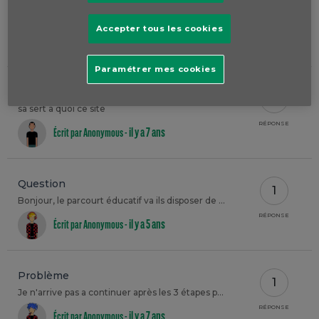
questions
1
A quoi sert un agrégateur?
Accepter tous les cookies
RÉPONSE
il y a 8 ans
Écrit par Anonymous -
Paramétrer mes cookies
question bête
1
sa sert a quoi ce site
RÉPONSE
il y a 7 ans
Écrit par Anonymous -
Question
1
Bonjour, le parcourt éducatif va ils disposer de nouvelles questions dans le futur ?
RÉPONSE
il y a 5 ans
Écrit par Anonymous -
Problème
1
Je n'arrive pas a continuer après les 3 étapes principales, qu'elle qu'un peu m'aider ?
RÉPONSE
il y a 7 ans
Écrit par Anonymous -