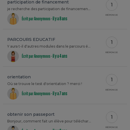
participation de financement
1
je recherche des participation de financement pour faire les beaux arts comment faire?
RÉPONSE
il y a 8 ans
Écrit par Anonymous -
PARCOURS EDUCATIF
1
Y aura t-il d'autres modules dans le parcours éducatif ?
RÉPONSE
il y a 4 ans
Écrit par Anonymous -
orientation
1
Où se trouve le test d'orientation ? merci !
RÉPONSE
il y a 7 ans
Écrit par Anonymous -
obtenir son passeport
1
Bonjour, comment fait un élève pour télécharger son passeport après s'être déconnecté? merci
RÉPONSE