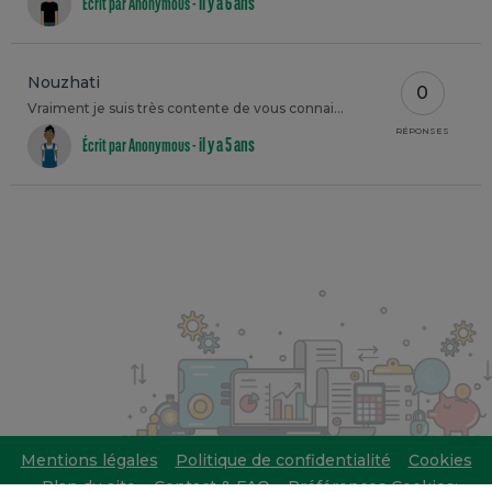
il y a 6 ans
Écrit par Anonymous -
Nouzhati
0
Vraiment je suis très contente de vous connais cette site j'ai bien gérer mon budget
RÉPONSES
il y a 5 ans
Écrit par Anonymous -
Mentions légales
Politique de confidentialité
Cookies
Plan du site
Contact & FAQ
Préférences Cookies: